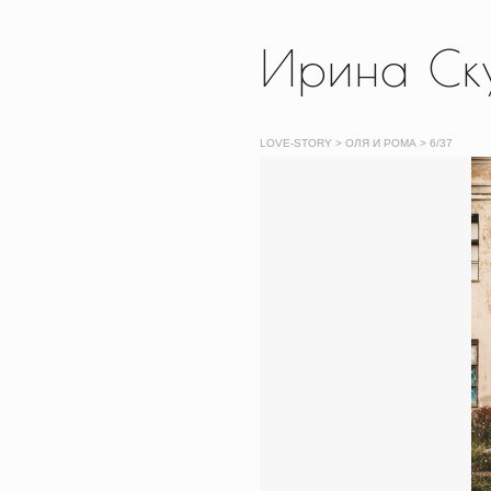
Ирина Ск
LOVE-STORY
> ОЛЯ И РОМА >
6
/37